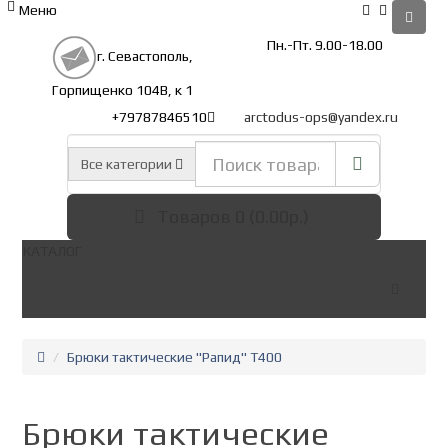
Меню
Пн.-Пт. 9.00-18.00
г. Севастополь,
Горпищенко 104В, к 1
+79787846510
arctodus-ops@yandex.ru
Все категории
Товаров 0 (0.00р.)
КАТАЛОГ
Брюки тактические "Рапид" Т400
Брюки тактические