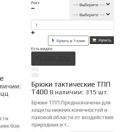
Рост
--- Выберите ---
--- Выберите ---
Купить
Купить в 1 клик
Есть видео
12500.00р.
е
Брюки тактические ТПП
аличии:
Т400
В наличии: 315 шт.
ацц
Брюки ТПП:Предназначены для
защиты нижних конечностей и
паховой области от воздействия
сти
природных и т..
иях боя: