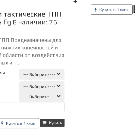
Купить в 1 клик
 тактические ТПП
s Fg
В наличии: 76
ТПП:Предназначены для
 нижних конечностей и
 области от воздействия
ых и т..
ета
--- Выберите ---
--- Выберите ---
--- Выберите ---
Купить
Купить в 1 клик