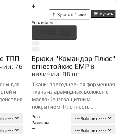
Купить
Купить в 1 клик
Есть видео
14700.00р.
ие ТПП
Брюки "Командор Плюс"
огнестойкие ЕМР
чии: 76
В
наличии: 86 шт.
ены для
Ткань: повседневная форменная
стей и
ткань из арамидных волокон с
здействия
масло-бензозащитным
покрытием. Плотность ..
Рост
ите ---
--- Выберите ---
Размеры
ите ---
--- Выберите ---