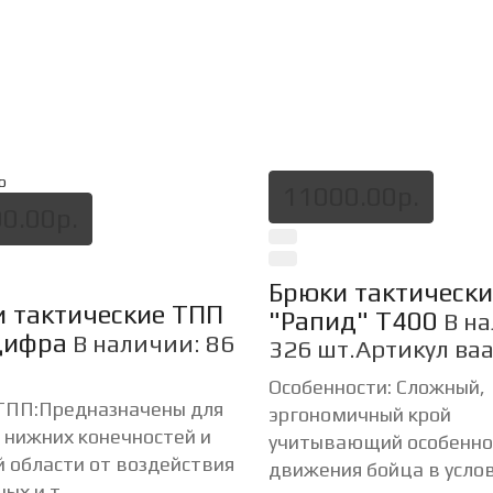
о
11000.00р.
0.00р.
Брюки тактически
 тактические ТПП
"Рапид" Т400
В н
цифра
В наличии: 86
326 шт.
Артикул ва
Особенности: Сложный,
ТПП:Предназначены для
эргономичный крой
 нижних конечностей и
учитывающий особенно
 области от воздействия
движения бойца в услов
ых и т..