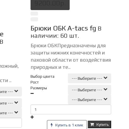
9200.00р.
Брюки ОБК A-tacs fg
В
е
наличии: 60 шт.
В
Брюки ОБКПредназначены для
защиты нижних конечностей и
паховой области от воздействия
Сложный,
природных и те..
Выбор цвета
--- Выберите ---
ти ..
Рост
Размеры
--- Выберите ---
ите ---
--- Выберите ---
ите ---
ите ---
Купить
Купить в 1 клик