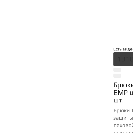
Есть виде
1310
Брюки
ЕМР 
шт.
Брюки 
защиты
паховой
природн