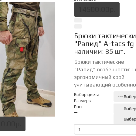
14500.00р.
Брюки тактически
"Рапид" A-tacs fg
наличии: 85 шт.
Брюки тактические
"Рапид" особенности: 
эргономичный крой
учитывающий особеннос
Выбор цвета
--- Выбер
Размеры
Рост
--- Выбер
--- Выбер
0.00р.