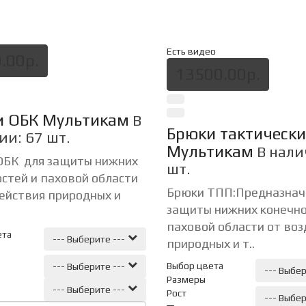
Есть видео
.00р.
13500.00р.
и ОБК Мультикам
В
Брюки тактическ
ии: 67 шт.
Мультикам
В нали
ОБК для защиты нижних
шт.
стей и паховой области
Брюки ТПП:Предназнач
ействия природных и
защиты нижних конечно
паховой области от во
ета
--- Выберите ---
природных и т..
Выбор цвета
--- Выберите ---
--- Выбер
Размеры
--- Выберите ---
Рост
--- Выбер