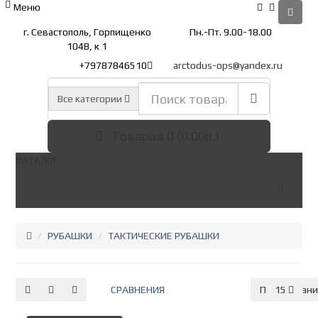
Меню
г. Севастополь, Горпищенко
Пн.-Пт. 9.00-18.00
104В, к 1
+79787846510
arctodus-ops@yandex.ru
Все категории
Товаров 0 (0.00р.)
КАТАЛОГ
РУБАШКИ
ТАКТИЧЕСКИЕ РУБАШКИ
СРАВНЕНИЯ
По умолчан
15