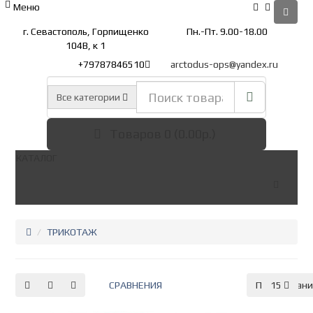
Меню
г. Севастополь, Горпищенко
Пн.-Пт. 9.00-18.00
104В, к 1
+79787846510
arctodus-ops@yandex.ru
Все категории
Товаров 0 (0.00р.)
КАТАЛОГ
ТРИКОТАЖ
СРАВНЕНИЯ
По умолчан
15