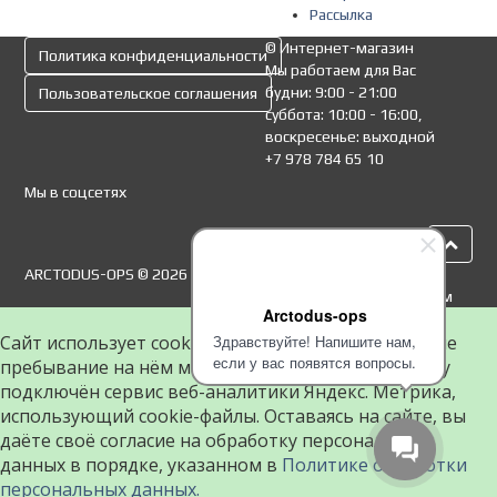
Рассылка
© Интернет-магазин
Политика конфиденциальности
Мы работаем для Вас
будни: 9:00 - 21:00
Пользовательское соглашения
суббота: 10:00 - 16:00,
воскресенье: выходной
+7 978 784 65 10
Мы в соцсетях
ARCTODUS-OPS © 2026
К оплате принимаем
Arctodus-ops
Сайт использует cookie-файлы, чтобы сделать ваше
Здравствуйте! Напишите нам,
если у вас появятся вопросы.
пребывание на нём максимально удобным. К cайту
подключён сервис веб-аналитики Яндекс. Метрика,
использующий cookie-файлы. Оставаясь на сайте, вы
даёте своё согласие на обработку персональных
данных в порядке, указанном в
Политике обработки
персональных данных.