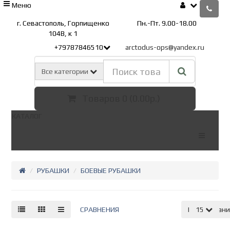
Меню
г. Севастополь, Горпищенко
Пн.-Пт. 9.00-18.00
104В, к 1
+79787846510
arctodus-ops@yandex.ru
Все категории
Товаров 0 (0.00р.)
КАТАЛОГ
РУБАШКИ
БОЕВЫЕ РУБАШКИ
СРАВНЕНИЯ
По умолчан
15