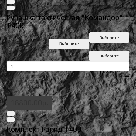
Рубашка тактическая "Командор"
Т400
Выбор цвета
--- Выберите ---
Рост
--- Выберите ---
Размеры
--- Выберите ---
Есть видео
Хит
18800.00р.
Комплект Рапид Т400