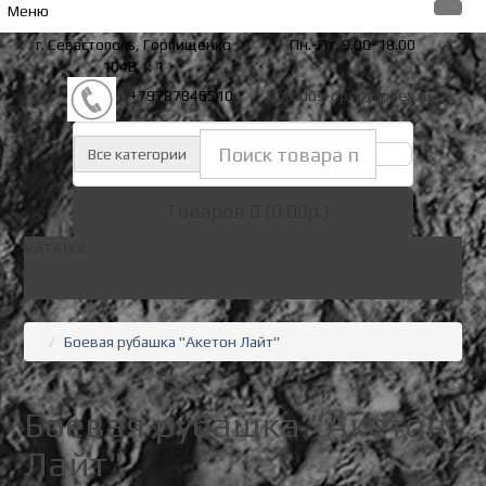
Меню
г. Севастополь, Горпищенко
Пн.-Пт. 9.00-18.00
104В, к 1
+79787846510
arctodus-ops@yandex.ru
Все категории
Товаров 0 (0.00р.)
КАТАЛОГ
Боевая рубашка "Акетон Лайт"
Боевая рубашка "Акетон
Лайт"