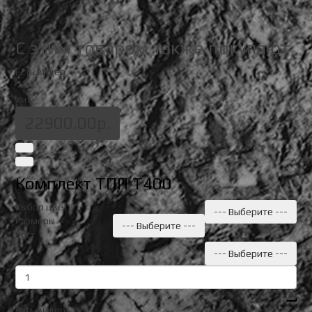
C этим товаром также покупают
Есть видео
Хит
22900.00р.
Комплект ТПП Т400
Выбор цвета
--- Выберите ---
Размеры
--- Выберите ---
Рост
--- Выберите ---
Есть видео