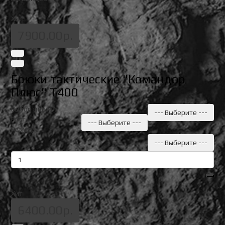
Хит
7900.00р.
Брюки тактические "Командор
Плюс" Т400
Выбор цвета
--- Выберите ---
Рост
--- Выберите ---
Размеры
--- Выберите ---
Хит
6400.00р.