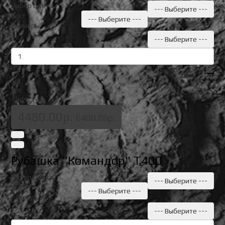
Выбор цвета
--- Выберите ---
Рост
--- Выберите ---
Размеры
--- Выберите ---
Хит
- 30
%
4480.00р.
6400.00р.
Рубашка "Командор" Т400
Выбор цвета
--- Выберите ---
Рост
--- Выберите ---
Размеры
--- Выберите ---