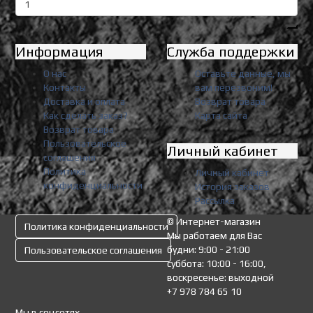
Информация
Служба поддержки
О нас
Оставьте данные, мы
Контакты
вам перезвоним!
Доставка и оплата
Возврат товара
Как сделать заказ?
Карта сайта
Возврат товара
Пользовательское
Личный кабинет
соглашения
Политика
Личный кабинет
конфиденциальности
История заказов
Рассылка
© Интернет-магазин
Политика конфиденциальности
Мы работаем для Вас
будни: 9:00 - 21:00
Пользовательское соглашения
суббота: 10:00 - 16:00,
воскресенье: выходной
+7 978 784 65 10
Мы в соцсетях