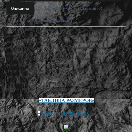
Описание
Характеристики
Отзывов (0)
C этим товаром также покупают
Изделие А-92.11 - Акетон-Лайт
, облегченная версия
Боевой рубашки Акетон ОС, база -материал мембранная
ткань отвечающая за вентиляцию и отведение влаги.
Особенности: - износостойкие накладки в зонах
максимальных нагрузок. - Высокий воротник, позволяющий
защитить открытые участки шеи от природного и
техногенного мусора. - Эластичное плечо, позволяющее без
дискомфорта или натяжения двигать рукой в любом
направлении. - Удлинённый низ - для комфортного ношения
с разгрузочным или боевым поясом. - Налокотники с
карманами для размещения усилителя.
«ТАБЛИЦА РА
ЗМЕРОВ»
«
К
АК СДЕЛАТЬ ЗАКАЗ»