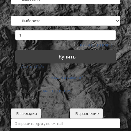
Рост
КУПИТЬ В 1 КЛИК
Купить
Теги:
Акетон Лайт
Нашли дешевле?
Артикул: яваывпыц
Производитель:
ARCTODUS-OPS
Код товара:
Акетон Лайт
Доступность: Есть в наличии
В закладки
В сравнение