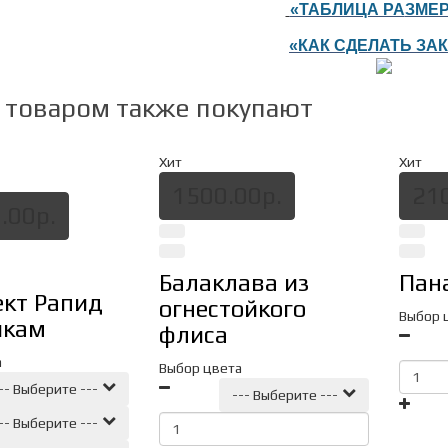
«ТАБЛИЦА РА
ЗМЕ
«
К
АК СДЕЛАТЬ ЗА
м товаром также покупают
Хит
Хит
1500.00р.
21
.00р.
Балаклава из
Пан
кт Рапид
огнестойкого
Выбор 
икам
флиса
а
Выбор цвета
-- Выберите ---
--- Выберите ---
-- Выберите ---