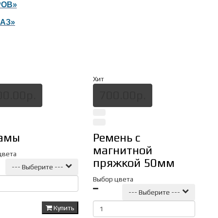
РОВ»
КАЗ»
Хит
00.00р.
700.00р.
амы
Ремень с
магнитной
цвета
пряжкой 50мм
--- Выберите ---
Выбор цвета
--- Выберите ---
Купить