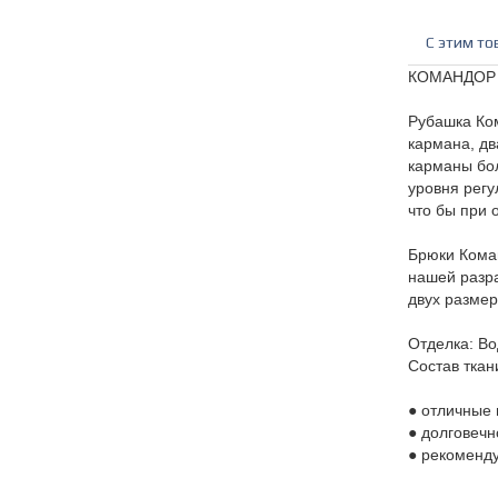
C этим то
КОМАНДОР -
Рубашка Ком
кармана, дв
карманы бо
уровня регу
что бы при 
Брюки Коман
нашей разра
двух размер
Отделка: В
Состав ткан
● отличные 
● долговечн
● рекоменду