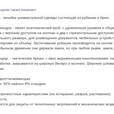
варом также покупают
 линейка универсальной одежды состоящая из рубашки и брюк.
андор - имеет анатомический крой, с удлиненным рукавом и обще
а с верхним доступом на кнопках и два с горизонтальным доступом
льшого размера, для размещения документов, мобильных устройст
лировки по объему. Застегивание рубашки производится на кнопки
обычном движении они держали замок, но при любом рывке, замок 
дор, - тактические брюки, с явно выраженными наколенниками, 
ботки, закрывается на широкую Велкро и молнию. Широкие шлевки
ах.
одоотталкивающая
и: 92% нейлон 8% спандекс
прочностные характеристики (на истирание, разрыв, растяжение);
ость;
ется для защиты от техногенных загрязнений и механических возд