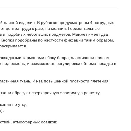
й длиной изделия. В рубашке предусмотрены 4 нагрудных
 от центра груди к раю, на молнии. Горизонтальные
в и подобных небольших предметов. Манжет имеет два
. Кнопки подобраны по жесткости фиксации таким образом,
раскрывается.
накладными карманами сбоку бедра, эластичным поясом
 под ремень, и возможность регулировки объема посадки в
эластичная ткань. Из-за повышенной плотности плетения
 ткани образуют сверхпрочную эластичную решетку
ения по утку;
);
йствий, атмосферных осадков;