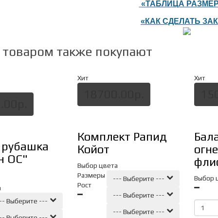
«ТАБЛИЦА РА
ЗМЕ
«
К
АК СДЕЛАТЬ ЗА
м товаром также покупают
Хит
Хит
18700.00р.
15
.00р.
Комплект Рапид
Бал
 рубашка
Койот
огне
н ОС"
фли
Выбор цвета
Размеры
Выбор 
--- Выберите ---
Рост
а
--- Выберите ---
-- Выберите ---
--- Выберите ---
-- Выберите ---