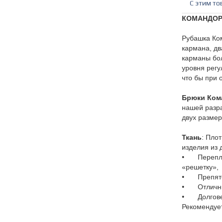
C этим то
КОМАНДО
Рубашка Ком
кармана, дв
карманы бо
уровня регу
что бы при 
Брюки Ком
нашей разра
двух размер
Ткань
: Пло
изделия из 
•
Перепл
«решетку»,
•
Препят
•
Отличн
•
Долгов
Рекомендует