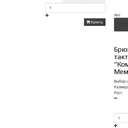
Хит
Купить
78
Брю
так
"Ко
Мем
Выбор 
Размер
Рост