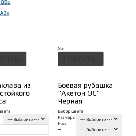
РОВ»
КАЗ»
Хит
00.00р.
12900.00р.
аклава из
Боевая рубашка
стойкого
"Акетон ОС"
са
Черная
цвета
Выбор цвета
Размеры
--- Выберите ---
--- Выберите ---
Рост
--- Выберите ---