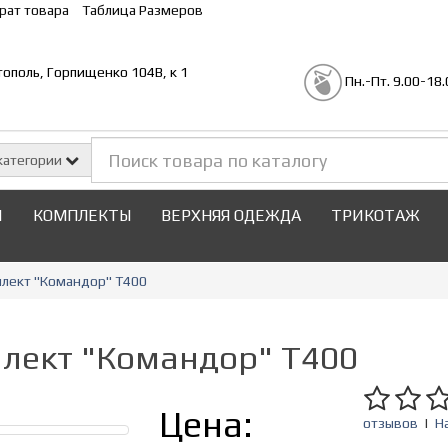
рат товара
Таблица Размеров
стополь, Горпищенко 104В, к 1
Пн.-Пт. 9.00-18.
категории
И
КОМПЛЕКТЫ
ВЕРХНЯЯ ОДЕЖДА
ТРИКОТАЖ
лект "Командор" Т400
лект "Командор" Т400
Цена:
отзывов
|
Н