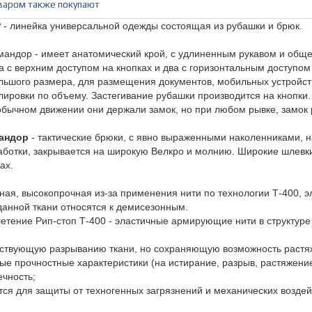
варом также покупают
Р
- линейка универсальной одежды состоящая из рубашки и брюк.
андор - имеет анатомический крой, с удлиненным рукавом и обще
а с верхним доступом на кнопках и два с горизонтальным доступом
льшого размера, для размещения документов, мобильных устройст
лировки по объему. Застегивание рубашки производится на кнопки
обычном движении они держали замок, но при любом рывке, замок 
андор
- тактические брюки, с явно выраженными наколенниками, 
ботки, закрывается на широкую Велкро и молнию. Широкие шлевки
ах.
тная, высокопрочная из-за применения нити по технологии Т-400, 
данной ткани относятся к демисезонным.
етение Рип-стоп Т-400 - эластичные армирующие нити в структуре
ствующую разрыванию ткани, но сохраняющую возможность растяж
ые прочностные характеристики (на истирание, разрыв, растяжение
ечность;
ся для защиты от техногенных загрязнений и механических возде