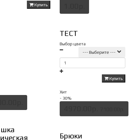
1.00р.
Купить
ТЕСТ
Выбор цвета
--- Выберите ---
Купить
Хит
- 30
%
00.00р.
4970.00р.
7100.00р.
ашка
Брюки
тическая