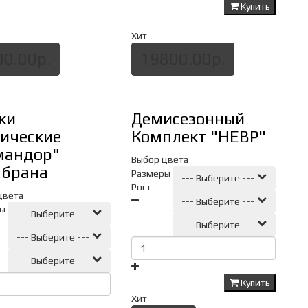
Купить
Хит
00.00р.
19800.00р.
ки
Демисезонный
тические
Комплект "НЕВР"
мандор"
Выбор цвета
брана
Размеры
--- Выберите ---
Рост
цвета
--- Выберите ---
ы
--- Выберите ---
--- Выберите ---
--- Выберите ---
--- Выберите ---
Купить
Хит