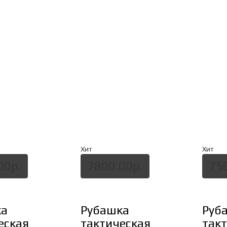
Хит
Хит
00р.
7800.00р.
75
ка
Рубашка
Руб
еская
тактическая
так