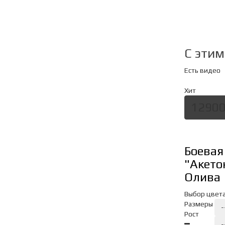
C эти
Есть видео
Хит
12900
Боевая
"Акето
Олива
Выбор цвет
Размеры
-
Рост
-