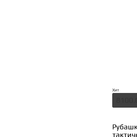
Хит
8100.
Рубаш
тактич