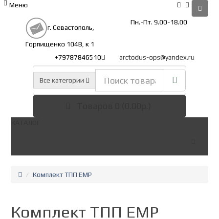
Меню
Пн.-Пт. 9.00-18.00
г. Севастополь,
Горпищенко 104В, к 1
+79787846510
arctodus-ops@yandex.ru
Все категории
Товаров 0 (0.00р.)
КАТАЛОГ
Комплект ТПП ЕМР
Комплект ТПП ЕМР