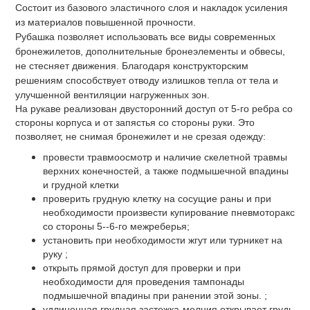
Состоит из базового эластичного слоя и накладок усиления
из материалов повышенной прочности.
Рубашка позволяет использовать все виды современных
бронежилетов, дополнительные бронеэлементы и обвесы,
не стесняет движения. Благодаря конструкторским
решениям способствует отводу излишков тепла от тела и
улучшенной вентиляции нагруженных зон.
На рукаве реализован двусторонний доступ от 5-го ребра со
стороны корпуса и от запястья со стороны руки. Это
позволяет, не снимая бронежилет и не срезая одежду:
провести травмоосмотр и наличие скелетной травмы
верхних конечностей, а также подмышечной впадины
и грудной клетки
проверить грудную клетку на сосущие раны и при
необходимости произвести купирование пневмоторакс
со стороны 5--6-го межреберья;
установить при необходимости жгут или турникет на
руку ;
открыть прямой доступ для проверки и при
необходимости для проведения тампонады
подмышечной впадины при ранении этой зоны. ;
удлиненная грудная застежка-молния открывает грудь